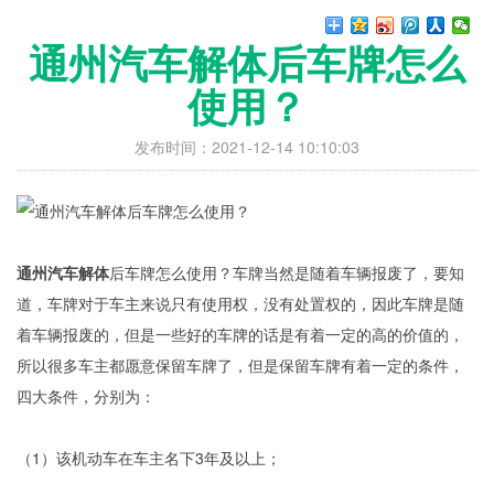
通州汽车解体后车牌怎么
使用？
发布时间：2021-12-14 10:10:03
通州汽车解体
后车牌怎么使用？车牌当然是随着车辆报废了，要知
道，车牌对于车主来说只有使用权，没有处置权的，因此车牌是随
着车辆报废的，但是一些好的车牌的话是有着一定的高的价值的，
所以很多车主都愿意保留车牌了，但是保留车牌有着一定的条件，
四大条件，分别为：
（1）该机动车在车主名下3年及以上；