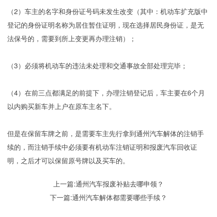
（2）车主的名字和身份证号码未发生改变（其中：机动车扩充版中
登记的身份证明名称为居住暂住证明，现在选择居民身份证，是无
法保号的，需要到所上变更再办理注销）；
（3）必须将机动车的违法未处理和交通事故全部处理完毕；
（4）在前三点都满足的前提下，办理注销登记后，车主要在6个月
以内购买新车并上户在原车主名下。
但是在保留车牌之前，是需要车主先行拿到通州汽车解体的注销手
续的，而注销手续中必须要有机动车注销证明和报废汽车回收证
明，之后才可以保留原号牌以及买车的。
上一篇:
通州汽车报废补贴去哪申领？
下一篇:
通州汽车解体都需要哪些手续？